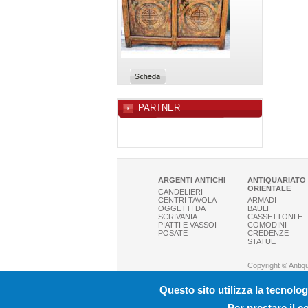
PARTNER
ARGENTI ANTICHI
ANTIQUARIATO
ORIENTALE
CANDELIERI
CENTRI TAVOLA
ARMADI
OGGETTI DA
BAULI
SCRIVANIA
CASSETTONI E
PIATTI E VASSOI
COMODINI
POSATE
CREDENZE
STATUE
Copyright © Antiquar
|
H
Questo sito utilizza la tecnolog
Antiquaria
Per prestare il c