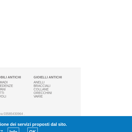
BILI ANTICHI
GIOIELLI ANTICHI
MADI
ANELLI
EDENZE
BRACCIALI
VANI
COLLANE
TTI
ORECCHINI
VOLI
VARIE
 P.iva 03585430964 .
CY
|
ione dei servizi proposti dal sito.
to al Voip
".
Info
OK