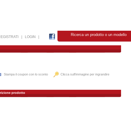
Ricerca un prodotto o un modell
REGISTRATI
| LOGIN |
Stampa il coupon con lo sconto
Clicca sull'immagine per ingrandire
rizione prodotto