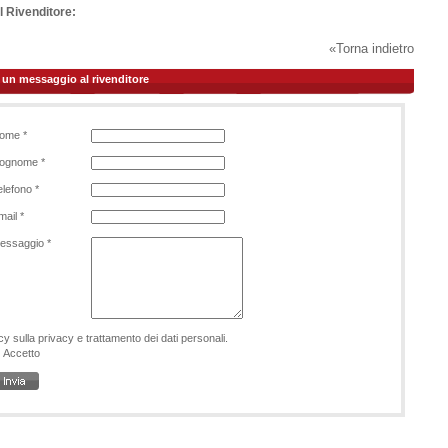
 Rivenditore:
«Torna indietro
a un messaggio al rivenditore
ome *
ognome *
elefono *
mail *
essaggio *
cy sulla privacy e trattamento dei dati personali.
Accetto