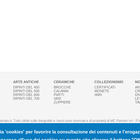
ARTE ANTICHE
CERAMICHE
COLLEZIONISMO
MO
DIPINTI DEL 400
BROCCHE
CERTIFICATI
AR
DIPINTI DEL 500
CALAMAI
MONETE
CR
DIPINTI DEL 600
PIATTI
VARI
DI
DIPINTI DEL 700
VASI
LE
ZUPPIERE
TA
iato.it. Tutti i diritti sulle fotografie e i testi sono riservati e di proprietà di MC Partner srl -
OMEPAGE
|
CHI SIAMO
|
NEWSLETTER
|
PUBBLICITÀ
|
REGISTRATI
|
SITEMAP
|
PRIVA
ia 'cookies' per favorire la consultazione dei contenuti e l'erogaz
to.it è partner di
www.sposa.it
il portale per gli sposi e di
www.specialistivoip.it
il portale dedica
onsenso all'uso dei cookies su questo sito cliccare il bottone "OK