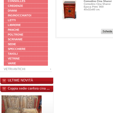
CONSOLLES
Comodino Cina Shanxi
Comodino Cina Shanxi
CREDENZE
Epoca Primi ´900
40x32x60 cm.
DIVANI
INGINOCCHIATOI
LETTI
LIBRERIE
PANCHE
POLTRONE
SCRIVANIE
SEDIE
SPECCHIERE
TAVOLI
VETRINE
VARIE
VETRI ANTICHI
ULTIME NOVITÀ
Coppia sedie canfora cina
...