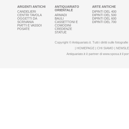
ARGENTI ANTICHI
ANTIQUARIATO
ARTE ANTICHE
ORIENTALE
CANDELIERI
DIPINTI DEL 400
CENTRI TAVOLA
ARMADI
DIPINTI DEL 500
OGGETTI DA
BAULI
DIPINTI DEL 600
SCRIVANIA
CASSETTONI E
DIPINTI DEL 700
PIATTI E VASSOI
COMODINI
POSATE
CREDENZE
STATUE
Copyright © Antiquariato.it. Tutti i diritti sulle fotogra
|
HOMEPAGE
|
CHI SIAMO
|
NEWSLE
Antiquariato.it è partner di
www.sposa.it
il por