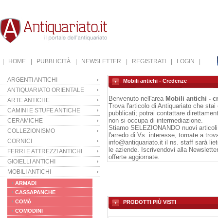
| HOME
| PUBBLICITÀ
| NEWSLETTER
| REGISTRATI
| LOGIN |
ARGENTI ANTICHI
Mobili antichi - Credenze
ANTIQUARIATO ORIENTALE
Benvenuto nell'area
Mobili antichi - 
ARTE ANTICHE
Trova l'articolo di Antiquariato che sta
CAMINI E STUFE ANTICHE
pubblicati; potrai contattare direttament
non si occupa di intermediazione.
CERAMICHE
Stiamo SELEZIONANDO nuovi articoli da
COLLEZIONISMO
l'arredo di Vs. interesse, tornate a tro
CORNICI
info@antiquariato.it
il ns. staff sarà li
le aziende. Iscrivendovi alla
Newslette
FERRI E ATTREZZI ANTICHI
offerte aggiornate.
GIOIELLI ANTICHI
MOBILI ANTICHI
ARMADI
CASSAPANCHE
COMò
PRODOTTI PIÙ VISTI
COMODINI