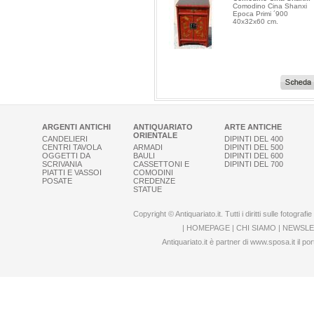
Lampada Vaso Cina Porcellana Ep
Comodino Cina Shanxi
Epoca Primi ´900
´800 H. 112 cm. anche Coppia.
40x32x60 cm.
ARGENTI ANTICHI
ANTIQUARIATO
ARTE ANTICHE
ORIENTALE
CANDELIERI
DIPINTI DEL 400
CENTRI TAVOLA
ARMADI
DIPINTI DEL 500
OGGETTI DA
BAULI
DIPINTI DEL 600
SCRIVANIA
CASSETTONI E
DIPINTI DEL 700
Armadio Cina Shanxi Round Co
PIATTI E VASSOI
COMODINI
Armadio Cina Shanxi Round Corn
POSATE
CREDENZE
STATUE
Primi ´900 108x52x183 cm.
Copyright © Antiquariato.it. Tutti i diritti sulle fotogra
|
HOMEPAGE
|
CHI SIAMO
|
NEWSLE
Antiquariato.it è partner di
www.sposa.it
il por
xxx
indian
bf
video
,