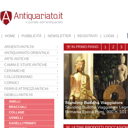
| HOME
| PUBBLICITÀ
| NEWSLETTER
| REGISTRATI
| LOGIN |
ARGENTI ANTICHI
IN PRIMO PIANO
1
2
3
ANTIQUARIATO ORIENTALE
ARTE ANTICHE
CAMINI E STUFE ANTICHE
CERAMICHE
COLLEZIONISMO
CORNICI
FERRI E ATTREZZI ANTICHI
GIOIELLI ANTICHI
ANELLI
Standing Buddha Viaggiatore
Standing Buddha Viaggiatore Leg
BRACCIALI
Birmania Epoca Primi ´900 H. 101
COLLANE
GEMELLI
GIOIELLI FIRMATI
ULTIMI PRODOTTI D'OCCASION