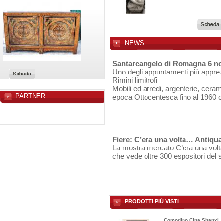
NEWS
Santarcangelo di Romagna 6 n
Uno degli appuntamenti più apprezz
Rimini limitrofi
Mobili ed arredi, argenterie, ceram
PARTNER
epoca Ottocentesca fino al 1960 c
Credenza Mongolia
Credenza Mongolia Epoca Metà ´
91x40x145 cm.
Fiere: C’era una volta… Antiqua
La mostra mercato C’era una vol
che vede oltre 300 espositori del s
PRODOTTI PIÙ VISTI
Lampade
Comodino Cina Shanxi