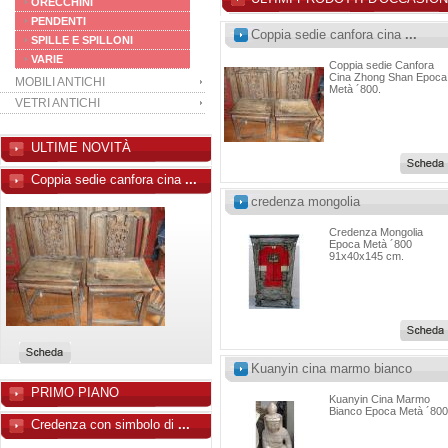
ORECCHINI
PENDENTI
Coppia sedie canfora cina
...
SPILLE E SPILLONI
VARIE
Coppia sedie Canfora
Cina Zhong Shan Epoca
MOBILI ANTICHI
Metà ´800.
VETRI ANTICHI
ULTIME NOVITÀ
Comodino Cina Shanxi
Comodino Cina Shanxi Epoca Prim
Coppia sedie canfora cina
...
40x32x60 cm.
credenza mongolia
Credenza Mongolia
Epoca Metà ´800
91x40x145 cm.
Kuanyin cina marmo bianco
PRIMO PIANO
Coppia sedie Canfora Cina Zho
Kuanyin Cina Marmo
Bianco Epoca Metà ´800
Coppia sedie Canfora Cina Zhong
Credenza con simbolo di
...
Metà ´800.