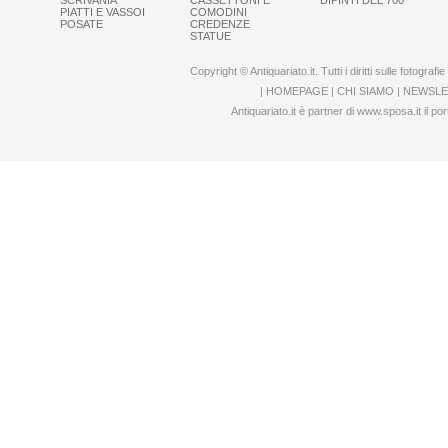
SCRIVANIA
CASSETTONI E
DIPINTI DEL 700
PIATTI E VASSOI
COMODINI
POSATE
CREDENZE
STATUE
Copyright © Antiquariato.it. Tutti i diritti sulle fotogra
|
HOMEPAGE
|
CHI SIAMO
|
NEWSLE
Antiquariato.it è partner di
www.sposa.it
il por