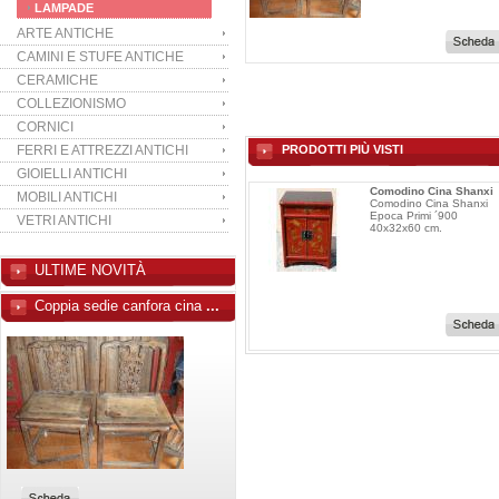
LAMPADE
ARTE ANTICHE
CAMINI E STUFE ANTICHE
CERAMICHE
COLLEZIONISMO
CORNICI
FERRI E ATTREZZI ANTICHI
PRODOTTI PIÙ VISTI
GIOIELLI ANTICHI
Comodino Cina Shanxi
MOBILI ANTICHI
Comodino Cina Shanxi
Epoca Primi ´900
VETRI ANTICHI
40x32x60 cm.
ULTIME NOVITÀ
Coppia sedie canfora cina
...