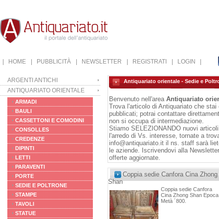
| HOME
| PUBBLICITÀ
| NEWSLETTER
| REGISTRATI
| LOGIN |
ARGENTI ANTICHI
Antiquariato orientale - Sedie e Polt
ANTIQUARIATO ORIENTALE
Benvenuto nell'area
Antiquariato orien
ARMADI
Trova l'articolo di Antiquariato che sta
BAULI
pubblicati; potrai contattare direttament
CASSETTONI E COMODINI
non si occupa di intermediazione.
Stiamo SELEZIONANDO nuovi articoli da
CONSOLLES
l'arredo di Vs. interesse, tornate a tro
CREDENZE
info@antiquariato.it
il ns. staff sarà li
DIPINTI
le aziende. Iscrivendovi alla
Newslette
offerte aggiornate.
LETTI
PARAVENTI
Coppia sedie Canfora Cina Zhong
PORTE
Shan
SEDIE E POLTRONE
Coppia sedie Canfora
STAMPE
Cina Zhong Shan Epoca
Metà ´800.
TAVOLI
STATUE